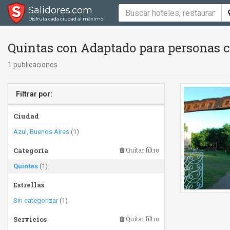
Salidores.com
Disfrutá cada ciudad al máximo
Quintas con Adaptado para personas co
1 publicaciones
Filtrar por:
Ciudad
Azul, Buenos Aires
(1)
Categoría
Quitar filtro
Quintas
(1)
Estrellas
Sin categorizar
(1)
Servicios
Quitar filtro