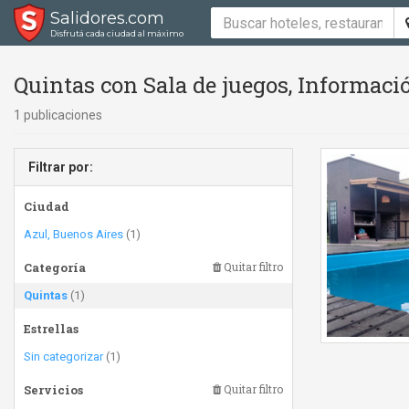
Salidores.com
Disfrutá cada ciudad al máximo
Quintas con Sala de juegos, Informació
1 publicaciones
Filtrar por:
Ciudad
Azul, Buenos Aires
(1)
Categoría
Quitar filtro
Quintas
(1)
Estrellas
Sin categorizar
(1)
Servicios
Quitar filtro