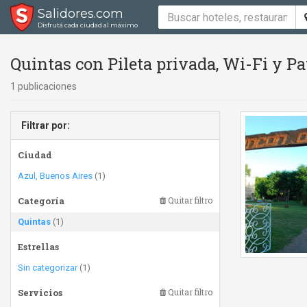
Salidores.com
Disfrutá cada ciudad al máximo
Quintas con Pileta privada, Wi-Fi y Pa
1 publicaciones
Filtrar por:
Ciudad
Azul, Buenos Aires
(1)
Categoría
Quitar filtro
Quintas
(1)
Estrellas
Sin categorizar
(1)
Servicios
Quitar filtro