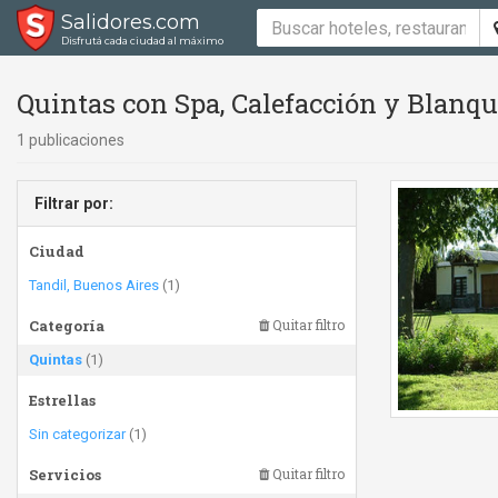
Salidores.com
Disfrutá cada ciudad al máximo
Quintas con Spa, Calefacción y Blanqu
1 publicaciones
Filtrar por:
Ciudad
Tandil, Buenos Aires
(1)
Categoría
Quitar filtro
Quintas
(1)
Estrellas
Sin categorizar
(1)
Servicios
Quitar filtro