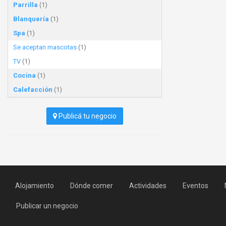
Parrilla
(1)
Blanquería
(1)
Spa
(1)
Se aceptan mascotas
(1)
TV
(1)
Cocina
(1)
Calefacción
(1)
Publicá tu negocio
Alojamiento
Dónde comer
Actividades
Eventos
Publicar un negocio