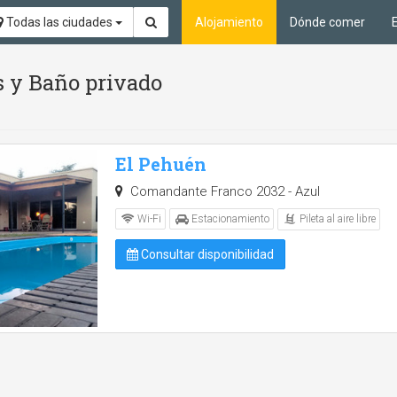
Todas las ciudades
Alojamiento
Dónde comer
s y Baño privado
El Pehuén
Comandante Franco 2032 - Azul
Pileta al aire libre
Wi-Fi
Estacionamiento
Consultar disponibilidad