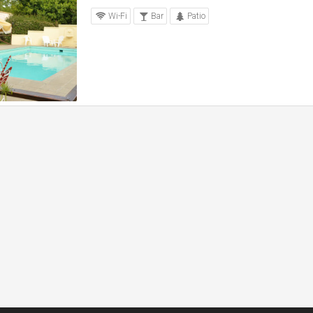
Wi-Fi
Bar
Patio