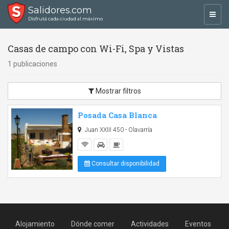
Salidores.com
Toggl
Disfrutá cada ciudad al máximo
navig
Casas de campo con Wi-Fi, Spa y Vistas
1 publicaciones
Mostrar filtros
Posada Casa Blanca
Juan XXIII 450 - Olavarría
Consultar disponibilidad
Alojamiento
Dónde comer
Actividades
Eventos