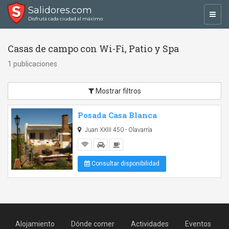
Salidores.com
Toggl
Disfrutá cada ciudad al máximo
navig
Casas de campo con Wi-Fi, Patio y Spa
1 publicaciones
Mostrar filtros
Posada Casa Blanca
Juan XXIII 450 - Olavarría
Consultar disponibilidad
Alojamiento
Dónde comer
Actividades
Eventos