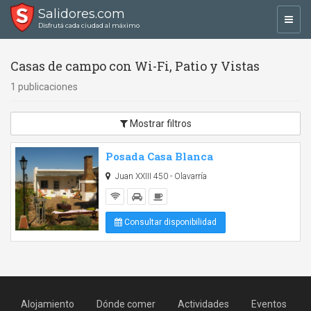
Salidores.com
Toggl
Disfrutá cada ciudad al máximo
navig
Casas de campo con Wi-Fi, Patio y Vistas
1 publicaciones
Mostrar filtros
Posada Casa Blanca
Juan XXIII 450 - Olavarría
Consultar disponibilidad
Alojamiento
Dónde comer
Actividades
Eventos