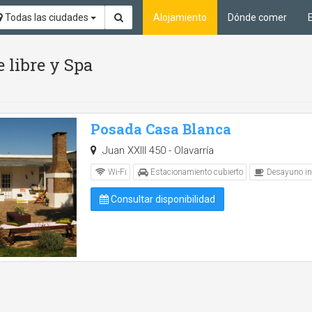
Todas las ciudades
Alojamiento
Dónde comer
e libre y Spa
Posada Casa Blanca
Juan XXIII 450 - Olavarría
Wi-Fi
Estacionamiento cubierto
Desayuno in
Consultar disponibilidad