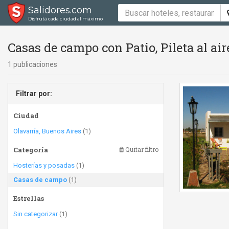
Salidores.com
Disfrutá cada ciudad al máximo
Casas de campo con Patio, Pileta al air
1 publicaciones
Filtrar por:
Ciudad
Olavarría, Buenos Aires
(1)
Categoría
Quitar filtro
Hosterías y posadas
(1)
Casas de campo
(1)
Estrellas
Sin categorizar
(1)