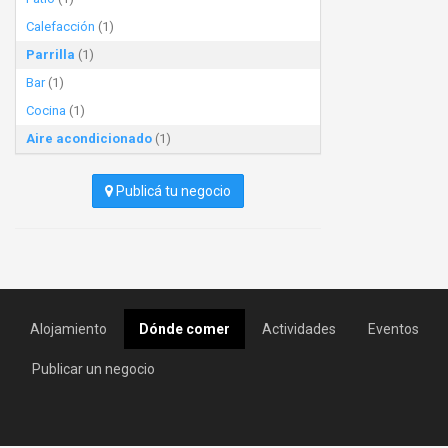
Calefacción
(1)
Parrilla
(1)
Bar
(1)
Cocina
(1)
Aire acondicionado
(1)
Publicá tu negocio
Alojamiento
Dónde comer
Actividades
Eventos
Publicar un negocio