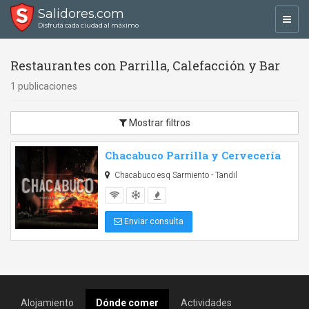
Salidores.com
Toggl
Disfrutá cada ciudad al máximo
navig
Restaurantes con Parrilla, Calefacción y Bar
1 publicaciones
Mostrar filtros
Chacabuco Parrilla y Cervecería
Chacabuco esq Sarmiento - Tandil
Enviar consulta
Alojamiento
Dónde comer
Actividades