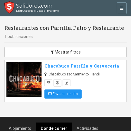
Salidores.com
Toggl
Disfrutá cada ciudad al máximo
navig
Restaurantes con Parrilla, Patio y Restaurante
1 publicaciones
Mostrar filtros
Chacabuco Parrilla y Cervecería
Chacabuco esq Sarmiento - Tandil
Enviar consulta
Alojamiento
Dónde comer
Actividades