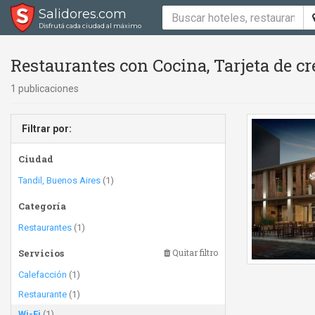
Salidores.com
Disfrutá cada ciudad al máximo
Restaurantes con Cocina, Tarjeta de cr
1 publicaciones
Filtrar por:
Ciudad
Tandil, Buenos Aires
(1)
Categoría
Restaurantes
(1)
Servicios
Quitar filtro
Calefacción
(1)
Restaurante
(1)
Wi-Fi
(1)