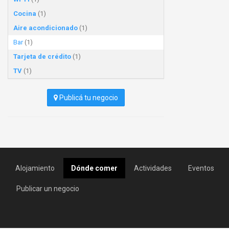
Cocina
(1)
Aire acondicionado
(1)
Bar
(1)
Tarjeta de crédito
(1)
TV
(1)
Publicá tu negocio
Alojamiento
Dónde comer
Actividades
Eventos
Publicar un negocio