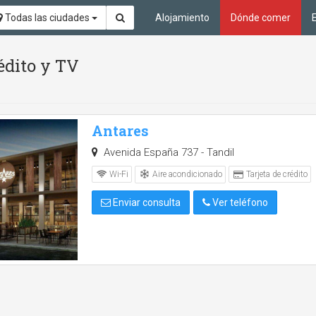
Todas las ciudades
Alojamiento
Dónde comer
édito y TV
Antares
Avenida España 737 - Tandil
Aire acondicionado
Wi-Fi
Tarjeta de crédito
Enviar consulta
Ver teléfono