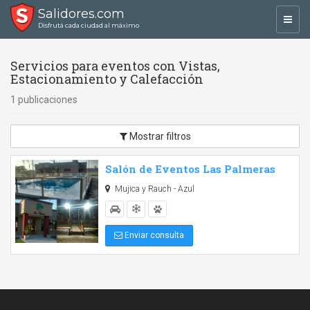
Salidores.com
Toggl
Disfrutá cada ciudad al máximo
navig
Servicios para eventos con Vistas,
Estacionamiento y Calefacción
1 publicaciones
Mostrar filtros
Salón de Eventos Las Palmeras
Mujica y Rauch - Azul
Enviar consulta