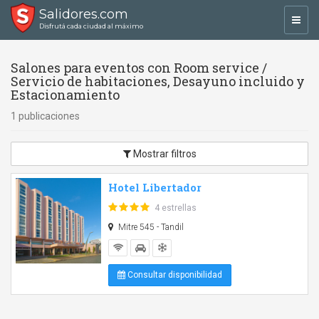
Salidores.com
Toggl
Disfrutá cada ciudad al máximo
navig
Salones para eventos con Room service /
Servicio de habitaciones, Desayuno incluido y
Estacionamiento
1 publicaciones
Mostrar filtros
Hotel Libertador
4 estrellas
Mitre 545 - Tandil
Consultar disponibilidad