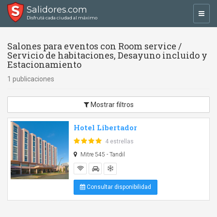
Salidores.com
Toggl
Disfrutá cada ciudad al máximo
navig
Salones para eventos con Room service /
Servicio de habitaciones, Desayuno incluido y
Estacionamiento
1 publicaciones
Mostrar filtros
Hotel Libertador
4 estrellas
Mitre 545 - Tandil
Consultar disponibilidad