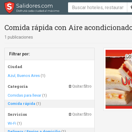
Salidores.com
Disfrutá cada ciudad al máximo
Comida rápida con Aire acondicionado,
1 publicaciones
Filtrar por:
Ciudad
Azul, Buenos Aires
(1)
Categoría
Quitar filtro
Comidas para llevar
(1)
Comida rápida
(1)
Servicios
Quitar filtro
Wi-Fi
(1)
Delivery / Envíos a domicilio
(1)