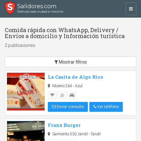
Salidores.com
Toggl
Disfrutá cada ciudad al máximo
navig
Comida rápida con WhatsApp, Delivery /
Envíos a domicilio y Información turística
2 publicaciones
Mostrar filtros
La Casita de Algo Rico
Moreno 264 - Azul
Enviar consulta
Ver teléfono
Franz Burger
Sarmiento 530, tandil - Tandil