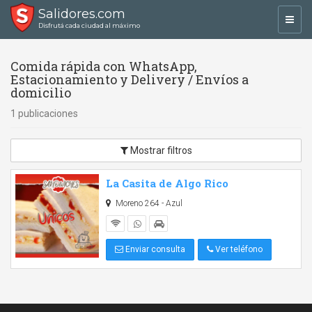
Salidores.com
Toggl
Disfrutá cada ciudad al máximo
navig
Comida rápida con WhatsApp,
Estacionamiento y Delivery / Envíos a
domicilio
1 publicaciones
Mostrar filtros
La Casita de Algo Rico
Moreno 264 - Azul
Enviar consulta
Ver teléfono