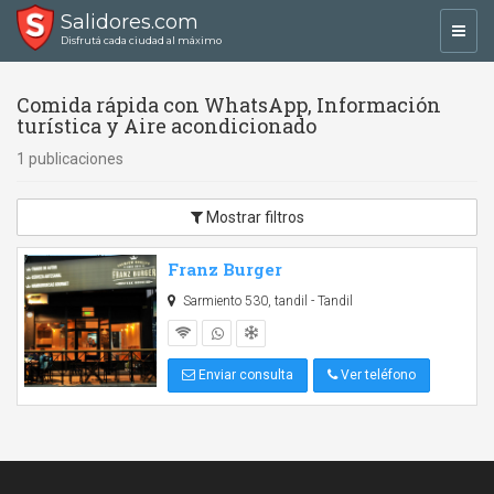
Salidores.com
Toggl
Disfrutá cada ciudad al máximo
navig
Comida rápida con WhatsApp, Información
turística y Aire acondicionado
1 publicaciones
Mostrar filtros
Franz Burger
Sarmiento 530, tandil - Tandil
Enviar consulta
Ver teléfono