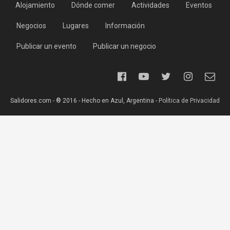
Alojamiento
Dónde comer
Actividades
Eventos
Negocios
Lugares
Información
Publicar un evento
Publicar un negocio
Salidores.com - ® 2016 - Hecho en Azul, Argentina -
Política de Privacidad