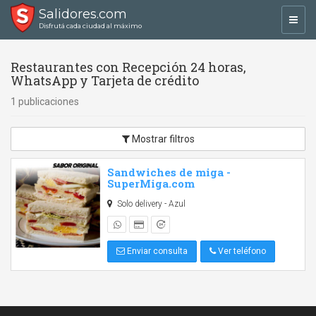
Salidores.com
Toggl
Disfrutá cada ciudad al máximo
navig
Restaurantes con Recepción 24 horas,
WhatsApp y Tarjeta de crédito
1 publicaciones
Mostrar filtros
Sandwiches de miga -
SuperMiga.com
Solo delivery - Azul
Enviar consulta
Ver teléfono