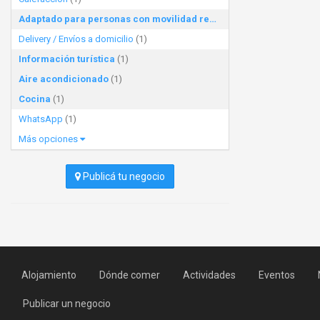
Adaptado para personas con movilidad reducida
(1)
Delivery / Envíos a domicilio
(1)
Información turística
(1)
Aire acondicionado
(1)
Cocina
(1)
WhatsApp
(1)
Más opciones
Publicá tu negocio
Alojamiento
Dónde comer
Actividades
Eventos
Publicar un negocio