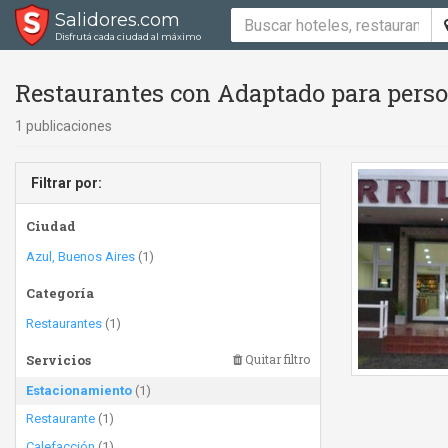
Salidores.com
Disfrutá cada ciudad al máximo
Restaurantes con Adaptado para perso
1 publicaciones
Filtrar por:
Ciudad
Azul, Buenos Aires
(1)
Categoría
Restaurantes
(1)
Servicios
Quitar filtro
Estacionamiento
(1)
Restaurante
(1)
Calefacción
(1)