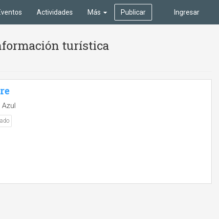
Eventos
Actividades
Más
Publicar
Ingresar
formación turística
bre
 Azul
nado