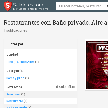
Salidores.com
Disfrutá cada ciudad al máximo
Restaurantes con Baño privado, Aire 
1 publicaciones
Filtrar por:
Ciudad
Tandil, Buenos Aires
(1)
Categoría
Bares y pubs
(1)
Servicios
Quitar filtro
Reservas
(1)
Restaurante
(1)
Baño privado
(1)