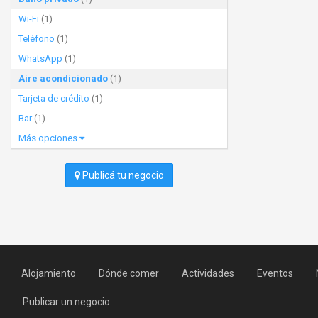
Wi-Fi
(1)
Teléfono
(1)
WhatsApp
(1)
Aire acondicionado
(1)
Tarjeta de crédito
(1)
Bar
(1)
Más opciones
Publicá tu negocio
Alojamiento
Dónde comer
Actividades
Eventos
Publicar un negocio