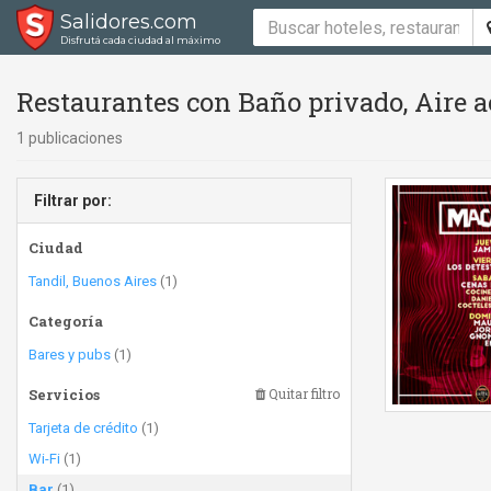
Salidores.com
Disfrutá cada ciudad al máximo
Restaurantes con Baño privado, Aire 
1 publicaciones
Filtrar por:
Ciudad
Tandil, Buenos Aires
(1)
Categoría
Bares y pubs
(1)
Servicios
Quitar filtro
Tarjeta de crédito
(1)
Wi-Fi
(1)
Bar
(1)