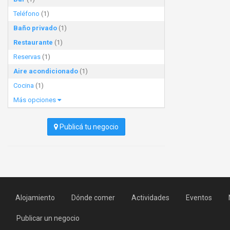
Teléfono
(1)
Baño privado
(1)
Restaurante
(1)
Reservas
(1)
Aire acondicionado
(1)
Cocina
(1)
Más opciones
Publicá tu negocio
Alojamiento
Dónde comer
Actividades
Eventos
Publicar un negocio