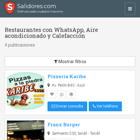
Salidores.com
Toggl
Disfrutá cada ciudad al máximo
navig
Restaurantes con WhatsApp, Aire
acondicionado y Calefacción
4 publicaciones
Mostrar filtros
Pizzeria Karibe
Av. Perón 840 - Azul
Enviar consulta
Ver teléfono
Franz Burger
Sarmiento 530, tandil - Tandil