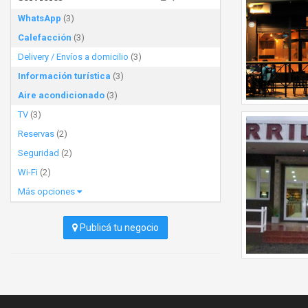
WhatsApp
(3)
Calefacción
(3)
Delivery / Envíos a domicilio
(3)
Información turística
(3)
Aire acondicionado
(3)
TV
(3)
Reservas
(2)
Seguridad
(2)
Wi-Fi
(2)
Más opciones
Publicá tu negocio