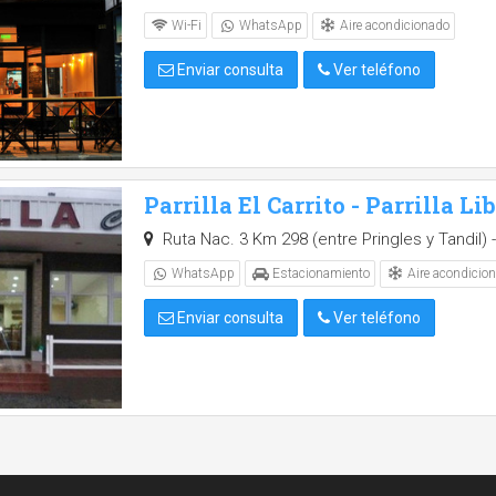
Aire acondicionado
Wi-Fi
WhatsApp
Enviar consulta
Ver teléfono
Parrilla El Carrito - Parrilla Li
Ruta Nac. 3 Km 298 (entre Pringles y Tandil) -
Aire acondicio
WhatsApp
Estacionamiento
Enviar consulta
Ver teléfono