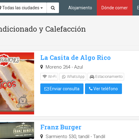
Todas las ciudades
Alojamiento
Dónde comer
ndicionado y Calefacción
La Casita de Algo Rico
Moreno 264 - Azul
Wi-Fi
WhatsApp
Estacionamiento
Enviar consulta
Ver teléfono
Franz Burger
Sarmiento 530, tandil - Tandil