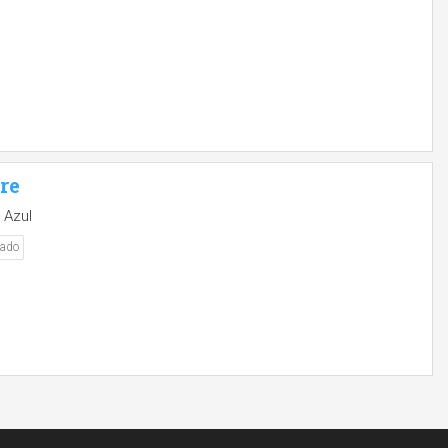
bre
 Azul
nado