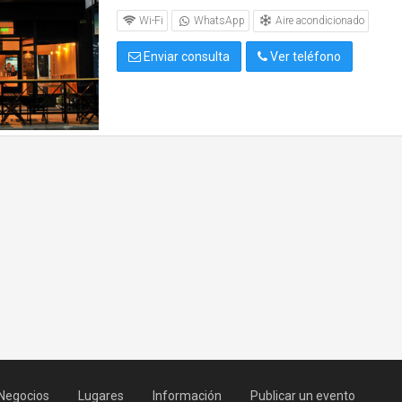
Aire acondicionado
Wi-Fi
WhatsApp
Enviar consulta
Ver teléfono
Negocios
Lugares
Información
Publicar un evento