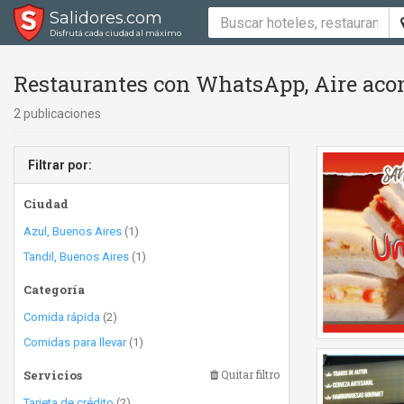
Salidores.com
Disfrutá cada ciudad al máximo
Restaurantes con WhatsApp, Aire aco
2 publicaciones
Filtrar por:
Ciudad
Azul, Buenos Aires
(1)
Tandil, Buenos Aires
(1)
Categoría
Comida rápida
(2)
Comidas para llevar
(1)
Servicios
Quitar filtro
Tarjeta de crédito
(2)