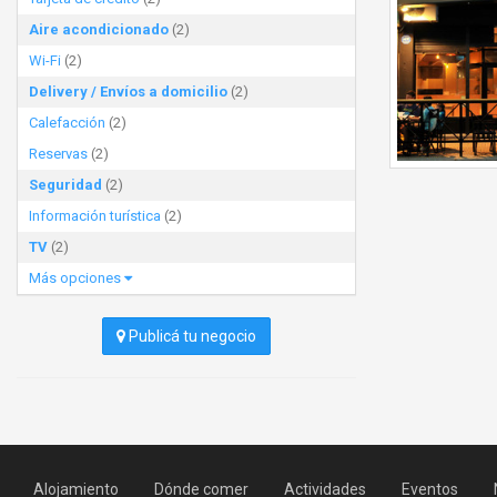
Aire acondicionado
(2)
Wi-Fi
(2)
Delivery / Envíos a domicilio
(2)
Calefacción
(2)
Reservas
(2)
Seguridad
(2)
Información turística
(2)
TV
(2)
Más opciones
Publicá tu negocio
Alojamiento
Dónde comer
Actividades
Eventos