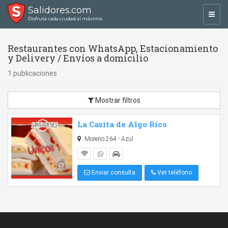
Salidores.com
Toggl
Disfrutá cada ciudad al máximo
navig
Restaurantes con WhatsApp, Estacionamiento
y Delivery / Envíos a domicilio
1 publicaciones
Mostrar filtros
La Casita de Algo Rico
Moreno 264 - Azul
Enviar consulta
Ver teléfono