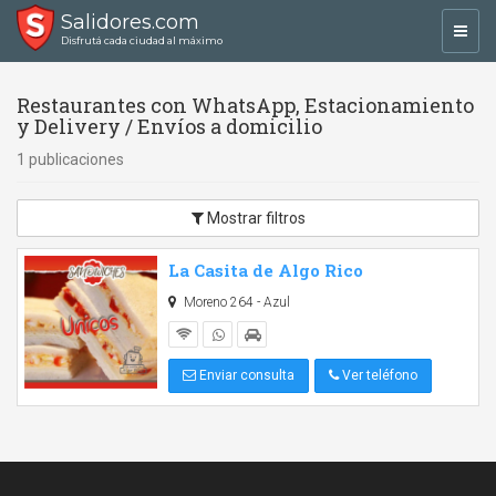
Salidores.com
Toggl
Disfrutá cada ciudad al máximo
navig
Restaurantes con WhatsApp, Estacionamiento
y Delivery / Envíos a domicilio
1 publicaciones
Mostrar filtros
La Casita de Algo Rico
Moreno 264 - Azul
Enviar consulta
Ver teléfono