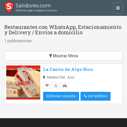
Salidores.com
Toggl
Disfrutá cada ciudad al máximo
navig
Restaurantes con WhatsApp, Estacionamiento
y Delivery / Envíos a domicilio
1 publicaciones
Mostrar filtros
La Casita de Algo Rico
Moreno 264 - Azul
Enviar consulta
Ver teléfono