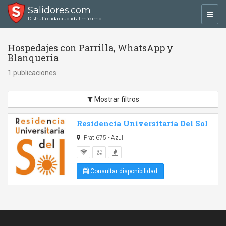
Salidores.com
Toggl
Disfrutá cada ciudad al máximo
navig
Hospedajes con Parrilla, WhatsApp y
Blanquería
1 publicaciones
Mostrar filtros
Residencia Universitaria Del Sol
Prat 675 - Azul
Consultar disponibilidad