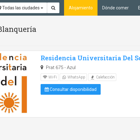
Todas las ciudades
Alojamiento
Dónde comer
Blanquería
Residencia Universitaria Del S
Prat 675 - Azul
Wi-Fi
WhatsApp
Calefacción
Consultar disponibilidad