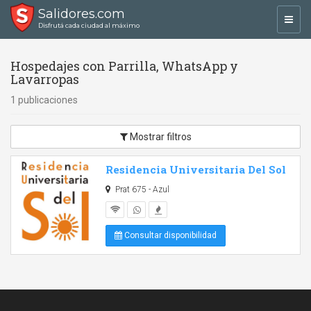
Salidores.com
Toggl
Disfrutá cada ciudad al máximo
navig
Hospedajes con Parrilla, WhatsApp y
Lavarropas
1 publicaciones
Mostrar filtros
Residencia Universitaria Del Sol
Prat 675 - Azul
Consultar disponibilidad