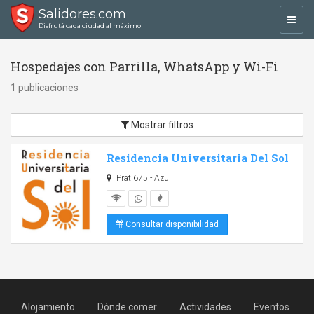
Salidores.com
Toggl
Disfrutá cada ciudad al máximo
navig
Hospedajes con Parrilla, WhatsApp y Wi-Fi
1 publicaciones
Mostrar filtros
Residencia Universitaria Del Sol
Prat 675 - Azul
Consultar disponibilidad
Alojamiento
Dónde comer
Actividades
Eventos