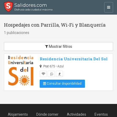
Salidores.com
Toggl
Disfrutá cada ciudad al máximo
navig
Hospedajes con Parrilla, Wi-Fi y Blanquería
1 publicaciones
Mostrar filtros
Residencia Universitaria Del Sol
Prat 675 - Azul
Consultar disponibilidad
Alojamiento
Dónde comer
Actividades
Eventos