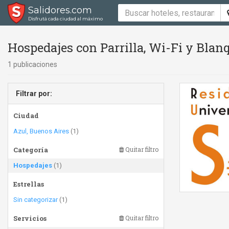
Salidores.com
Disfrutá cada ciudad al máximo
Hospedajes con Parrilla, Wi-Fi y Blan
1 publicaciones
Filtrar por:
Ciudad
Azul, Buenos Aires
(1)
Categoría
Quitar filtro
Hospedajes
(1)
Estrellas
Sin categorizar
(1)
Servicios
Quitar filtro