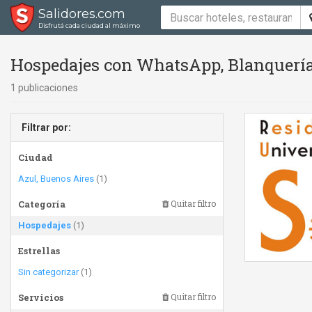
Salidores.com
Disfrutá cada ciudad al máximo
Hospedajes con WhatsApp, Blanquería
1 publicaciones
Filtrar por:
Ciudad
Azul, Buenos Aires
(1)
Categoría
Quitar filtro
Hospedajes
(1)
Estrellas
Sin categorizar
(1)
Servicios
Quitar filtro