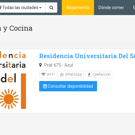
Todas las ciudades
Alojamiento
Dónde comer
 y Cocina
Residencia Universitaria Del S
Prat 675 - Azul
Wi-Fi
WhatsApp
Calefacción
Consultar disponibilidad