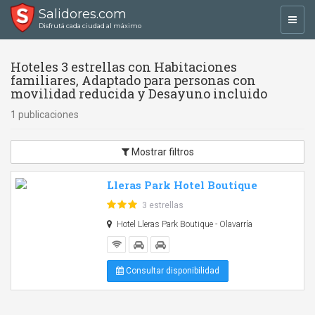
Salidores.com
Toggl
Disfrutá cada ciudad al máximo
navig
Hoteles 3 estrellas con Habitaciones
familiares, Adaptado para personas con
movilidad reducida y Desayuno incluido
1 publicaciones
Mostrar filtros
Lleras Park Hotel Boutique
3 estrellas
Hotel Lleras Park Boutique - Olavarría
Consultar disponibilidad