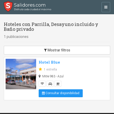
Salidores.com
Toggl
Disfrutá cada ciudad al máximo
navig
Hoteles con Parrilla, Desayuno incluido y
Baño privado
1 publicaciones
Mostrar filtros
Hotel Blue
1 estrella
Mitre 983 - Azul
Consultar disponibilidad