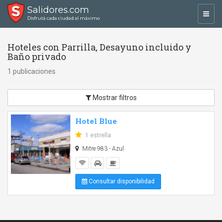
Salidores.com
Toggl
Disfrutá cada ciudad al máximo
navig
Hoteles con Parrilla, Desayuno incluido y
Baño privado
1 publicaciones
Mostrar filtros
Hotel Blue
1 estrella
Mitre 983 - Azul
Consultar disponibilidad