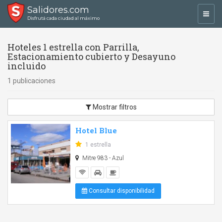
Salidores.com
Toggl
Disfrutá cada ciudad al máximo
navig
Hoteles 1 estrella con Parrilla,
Estacionamiento cubierto y Desayuno
incluido
1 publicaciones
Mostrar filtros
Hotel Blue
1 estrella
Mitre 983 - Azul
Consultar disponibilidad