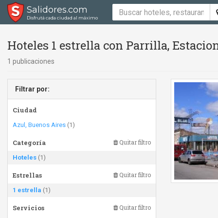
Salidores.com
Disfrutá cada ciudad al máximo
Hoteles 1 estrella con Parrilla, Estac
1 publicaciones
Filtrar por:
Ciudad
Azul, Buenos Aires
(1)
Categoría
Quitar filtro
Hoteles
(1)
Estrellas
Quitar filtro
1 estrella
(1)
Servicios
Quitar filtro