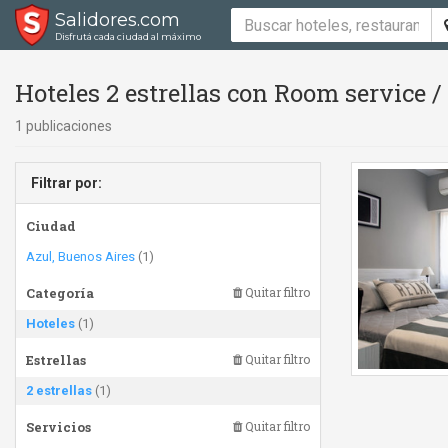
Salidores.com
Disfrutá cada ciudad al máximo
Hoteles 2 estrellas con Room service 
1 publicaciones
Filtrar por:
Ciudad
Azul, Buenos Aires
(1)
Categoría
Quitar filtro
Hoteles
(1)
Estrellas
Quitar filtro
2 estrellas
(1)
Servicios
Quitar filtro