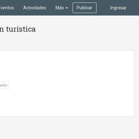
Eventos
Actividades
Más
Publicar
Ingresar
n turística
ento