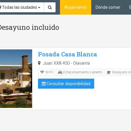
Todas las ciudades
Alojamiento
Dónde comer
 Desayuno incluido
Posada Casa Blanca
Juan XXIII 450 - Olavarría
Wi-Fi
Estacionamiento cubierto
Desayuno in
Consultar disponibilidad