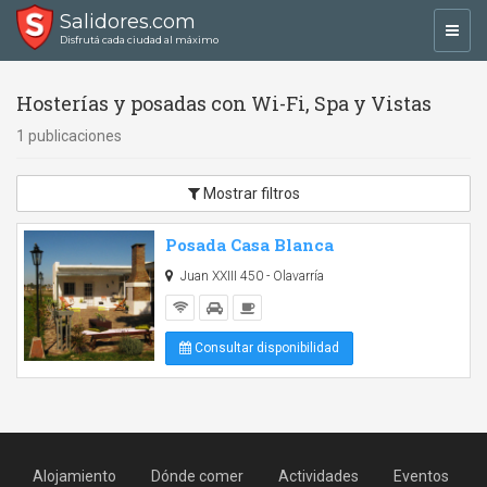
Salidores.com
Toggl
Disfrutá cada ciudad al máximo
navig
Hosterías y posadas con Wi-Fi, Spa y Vistas
1 publicaciones
Mostrar filtros
Posada Casa Blanca
Juan XXIII 450 - Olavarría
Consultar disponibilidad
Alojamiento
Dónde comer
Actividades
Eventos