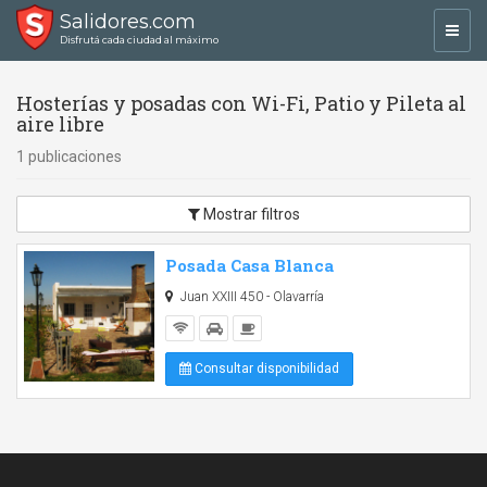
Salidores.com
Toggl
Disfrutá cada ciudad al máximo
navig
Hosterías y posadas con Wi-Fi, Patio y Pileta al
aire libre
1 publicaciones
Mostrar filtros
Posada Casa Blanca
Juan XXIII 450 - Olavarría
Consultar disponibilidad