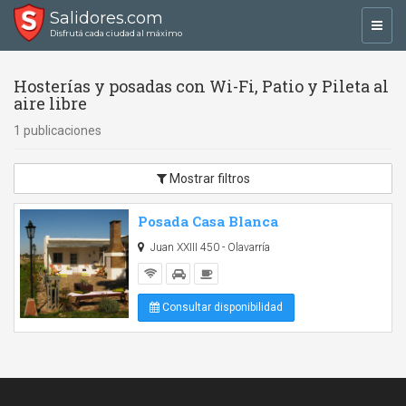
Salidores.com
Toggl
Disfrutá cada ciudad al máximo
navig
Hosterías y posadas con Wi-Fi, Patio y Pileta al
aire libre
1 publicaciones
Mostrar filtros
Posada Casa Blanca
Juan XXIII 450 - Olavarría
Consultar disponibilidad