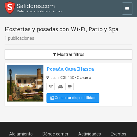
Salidores.com
Toggl
Disfrutá cada ciudad al máximo
navig
Hosterías y posadas con Wi-Fi, Patio y Spa
1 publicaciones
Mostrar filtros
Posada Casa Blanca
Juan XXIII 450 - Olavarría
Consultar disponibilidad
Alojamiento
Dónde comer
Actividades
Eventos